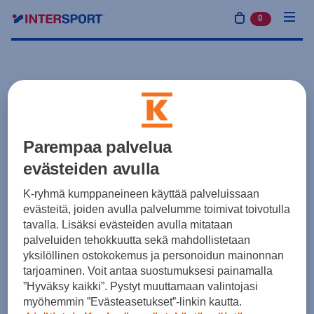
0
tuotetta osto
Parempaa palvelua
evästeiden avulla
K-ryhmä kumppaneineen käyttää palveluissaan
evästeitä, joiden avulla palvelumme toimivat toivotulla
tavalla. Lisäksi evästeiden avulla mitataan
palveluiden tehokkuutta sekä mahdollistetaan
yksilöllinen ostokokemus ja personoidun mainonnan
tarjoaminen. Voit antaa suostumuksesi painamalla
”Hyväksy kaikki”. Pystyt muuttamaan valintojasi
myöhemmin ”Evästeasetukset”-linkin kautta.