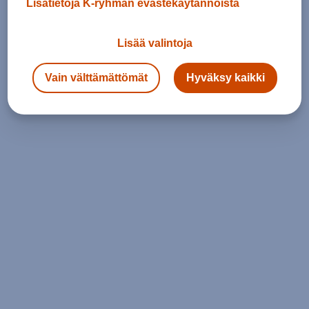
Lisätietoja K-ryhmän evästekäytännöistä
Lisää valintoja
Vain välttämättömät
Hyväksy kaikki