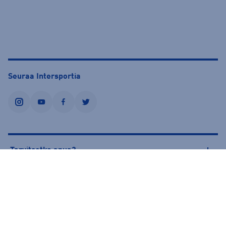
Seuraa Intersportia
instagram
youtube
facebook
twitter
Tarvitsetko apua?
Tietoa Intersportista
© Intersport Finland 2026