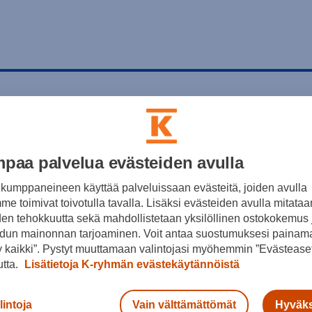
paa palvelua evästeiden avulla
kumppaneineen käyttää palveluissaan evästeitä, joiden avulla
e toimivat toivotulla tavalla. Lisäksi evästeiden avulla mitataa
den tehokkuutta sekä mahdollistetaan yksilöllinen ostokokemus 
dun mainonnan tarjoaminen. Voit antaa suostumuksesi painama
 kaikki”. Pystyt muuttamaan valintojasi myöhemmin ”Evästeaset
utta.
Lisätietoja K-ryhmän evästekäytännöistä
lintoja
Vain välttämättömät
Hyväks