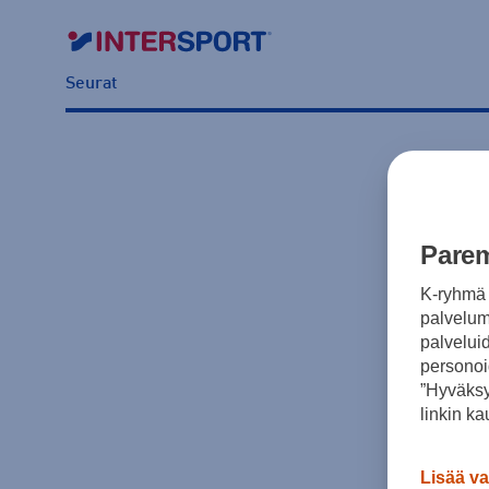
Seurat
Parem
K-ryhmä 
palvelumm
palvelui
personoi
”Hyväksy
linkin ka
Lisää va