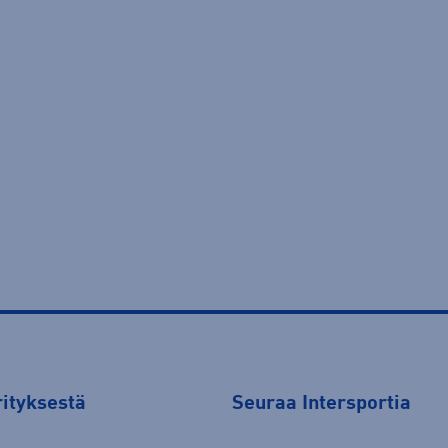
rityksestä
Seuraa Intersportia