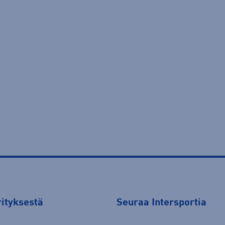
rityksestä
Seuraa Intersportia