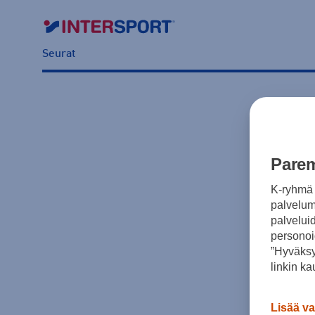
Seurat
Parem
K-ryhmä 
palvelumm
palvelui
personoi
”Hyväksy
linkin ka
Lisää va