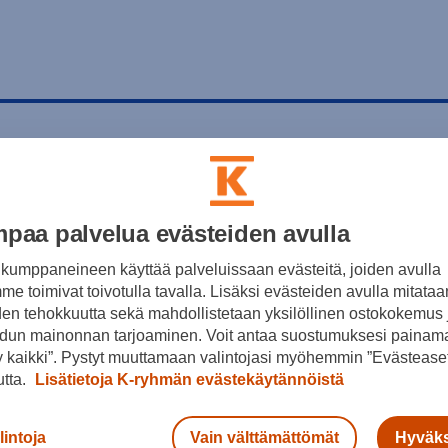
paa palvelua evästeiden avulla
kumppaneineen käyttää palveluissaan evästeitä, joiden avulla
e toimivat toivotulla tavalla. Lisäksi evästeiden avulla mitataa
den tehokkuutta sekä mahdollistetaan yksilöllinen ostokokemus 
dun mainonnan tarjoaminen. Voit antaa suostumuksesi painama
 kaikki”. Pystyt muuttamaan valintojasi myöhemmin ”Evästeaset
utta.
Lisätietoja K-ryhmän evästekäytännöistä
lintoja
Vain välttämättömät
Hyväks