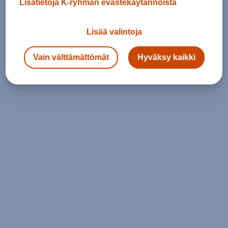
Lisätietoja K-ryhmän evästekäytännöistä
Lisää valintoja
Vain välttämättömät
Hyväksy kaikki