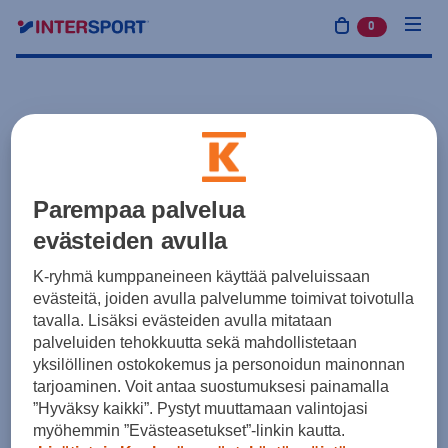
0
tuotetta osto
Parempaa palvelua
evästeiden avulla
K-ryhmä kumppaneineen käyttää palveluissaan
evästeitä, joiden avulla palvelumme toimivat toivotulla
tavalla. Lisäksi evästeiden avulla mitataan
palveluiden tehokkuutta sekä mahdollistetaan
yksilöllinen ostokokemus ja personoidun mainonnan
tarjoaminen. Voit antaa suostumuksesi painamalla
”Hyväksy kaikki”. Pystyt muuttamaan valintojasi
myöhemmin ”Evästeasetukset”-linkin kautta.