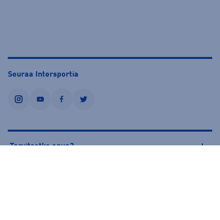
Seuraa Intersportia
instagram
youtube
facebook
twitter
Tarvitsetko apua?
Tietoa Intersportista
© Intersport Finland 2026