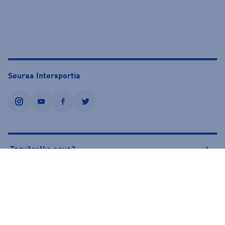
Seuraa Intersportia
instagram
youtube
facebook
twitter
Tarvitsetko apua?
Tietoa Intersportista
© Intersport Finland 2026