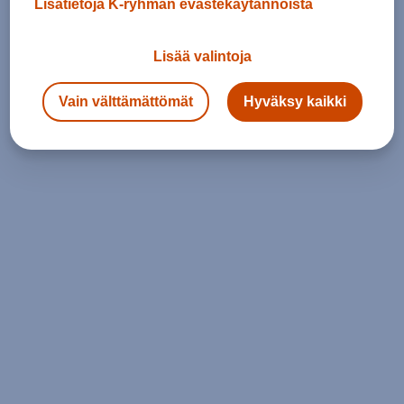
Lisätietoja K-ryhmän evästekäytännöistä
Lisää valintoja
Vain välttämättömät
Hyväksy kaikki