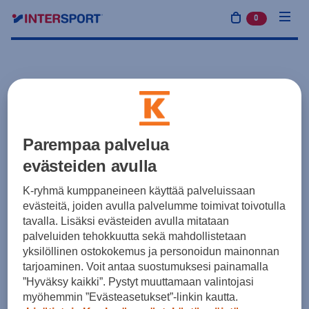
0
tuotetta osto
Parempaa palvelua
evästeiden avulla
K-ryhmä kumppaneineen käyttää palveluissaan
evästeitä, joiden avulla palvelumme toimivat toivotulla
tavalla. Lisäksi evästeiden avulla mitataan
palveluiden tehokkuutta sekä mahdollistetaan
yksilöllinen ostokokemus ja personoidun mainonnan
tarjoaminen. Voit antaa suostumuksesi painamalla
”Hyväksy kaikki”. Pystyt muuttamaan valintojasi
myöhemmin ”Evästeasetukset”-linkin kautta.