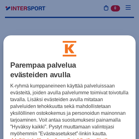
0
tuotetta osto
Parempaa palvelua
evästeiden avulla
K-ryhmä kumppaneineen käyttää palveluissaan
evästeitä, joiden avulla palvelumme toimivat toivotulla
tavalla. Lisäksi evästeiden avulla mitataan
palveluiden tehokkuutta sekä mahdollistetaan
yksilöllinen ostokokemus ja personoidun mainonnan
tarjoaminen. Voit antaa suostumuksesi painamalla
”Hyväksy kaikki”. Pystyt muuttamaan valintojasi
myöhemmin ”Evästeasetukset”-linkin kautta.