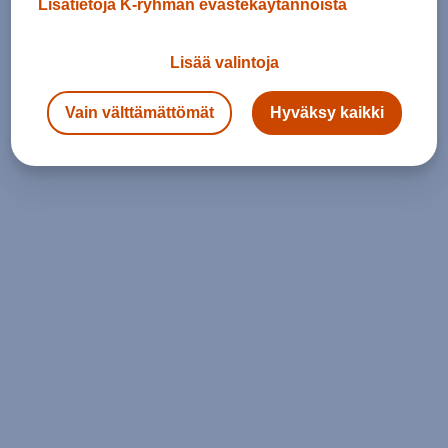
Lisätietoja K-ryhmän evästekäytännöistä
Lisää valintoja
Vain välttämättömät
Hyväksy kaikki