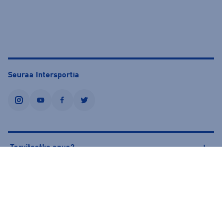
Seuraa Intersportia
instagram
youtube
facebook
twitter
Tarvitsetko apua?
Tietoa Intersportista
© Intersport Finland 2026