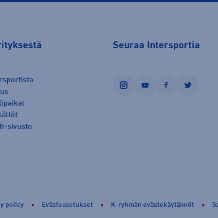
rityksestä
Seuraa Intersportia
rsportista
instagram
youtube
facebook
twitter
uus
öpaikat
sällöt
fi-sivusto
y policy
Evästeasetukset
K-ryhmän evästekäytännöt
S