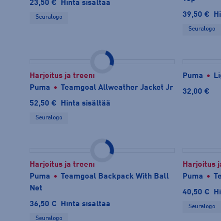
23,50 €
Hinta sisältää
39,50 €
Hi
Seuralogo
Seuralogo
Harjoitus ja treeni
Puma
Li
Puma
Teamgoal Allweather Jacket Jr
32,00 €
52,50 €
Hinta sisältää
Seuralogo
Harjoitus ja treeni
Harjoitus j
Puma
Teamgoal Backpack With Ball
Puma
T
Net
40,50 €
Hi
36,50 €
Hinta sisältää
Seuralogo
Seuralogo