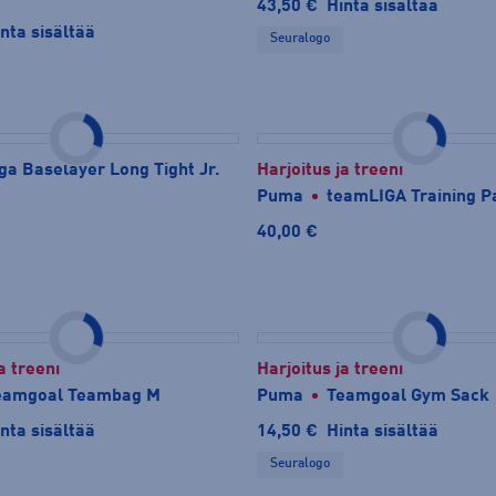
43,50 €
Hinta sisältää
nta sisältää
Seuralogo
ga Baselayer Long Tight Jr.
Harjoitus ja treeni
Puma
teamLIGA Training P
40,00 €
a treeni
Harjoitus ja treeni
eamgoal Teambag M
Puma
Teamgoal Gym Sack
nta sisältää
14,50 €
Hinta sisältää
Seuralogo