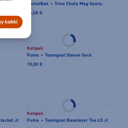
CamelBak
Trive Chute Mag Seura.
26,00 €
y kaikki
Kotipeli
Puma
Teamgoal Sleeve Sock
10,00 €
Kotipeli
Jacket Jr
Puma
Teamgoal Baselayer Tee LS Jr