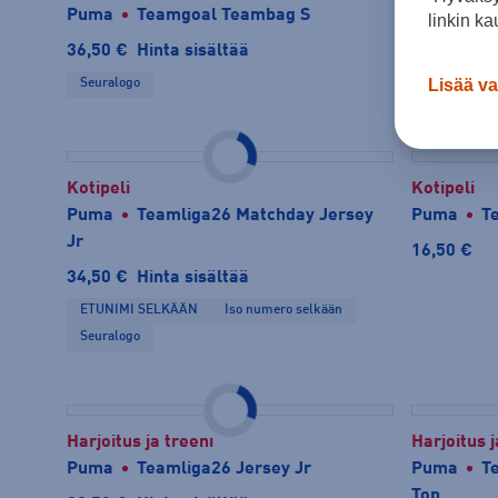
Puma
Teamgoal Teambag S
Puma
T
linkin ka
36,50 €
Hinta sisältää
18,50 €
Lisää va
Seuralogo
Kotipeli
Kotipeli
Puma
Teamliga26 Matchday Jersey
Puma
T
Jr
16,50 €
34,50 €
Hinta sisältää
ETUNIMI SELKÄÄN
Iso numero selkään
Seuralogo
Harjoitus ja treeni
Harjoitus j
Puma
Teamliga26 Jersey Jr
Puma
Te
Top