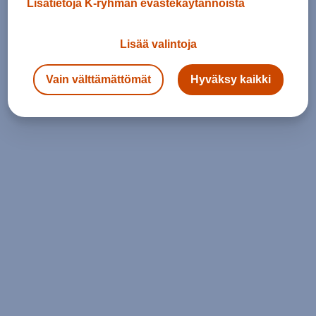
Lisätietoja K-ryhmän evästekäytännöistä
Lisää valintoja
Vain välttämättömät
Hyväksy kaikki