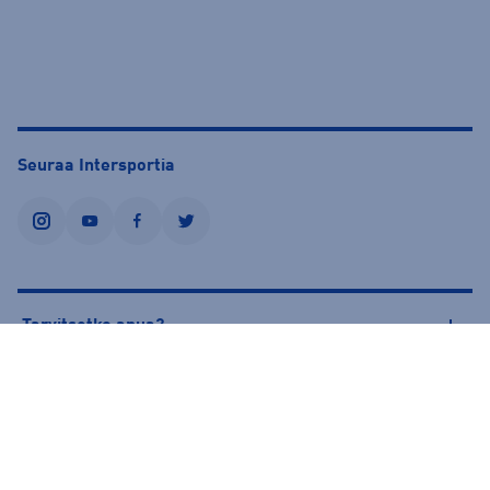
Seuraa Intersportia
instagram
youtube
facebook
twitter
Tarvitsetko apua?
Tietoa Intersportista
© Intersport Finland 2026