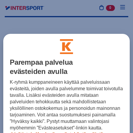
0
tuotetta osto
Parempaa palvelua
evästeiden avulla
K-ryhmä kumppaneineen käyttää palveluissaan
evästeitä, joiden avulla palvelumme toimivat toivotulla
tavalla. Lisäksi evästeiden avulla mitataan
palveluiden tehokkuutta sekä mahdollistetaan
yksilöllinen ostokokemus ja personoidun mainonnan
tarjoaminen. Voit antaa suostumuksesi painamalla
”Hyväksy kaikki”. Pystyt muuttamaan valintojasi
myöhemmin ”Evästeasetukset”-linkin kautta.