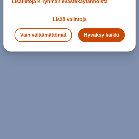
Lisätietoja K-ryhmän evästekäytännöistä
Lisää valintoja
Vain välttämättömät
Hyväksy kaikki