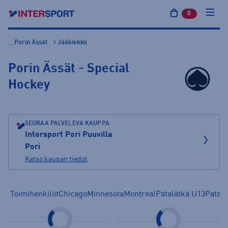
0
tuotetta osto
Porin Ässät
Jääkiekko
...
Porin Ässät - Special
Hockey
SEURAA PALVELEVA KAUPPA
Intersport Pori Puuvilla
Pori
Katso kaupan tiedot
Toimihenkilöt
Chicago
Minnesota
Montreal
Patalätkä U13
Patalä