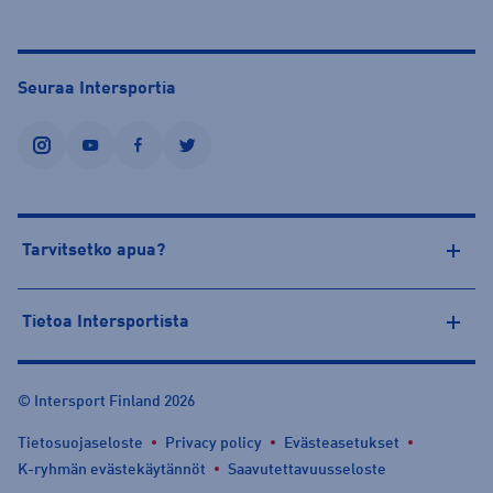
Seuraa Intersportia
instagram
youtube
facebook
twitter
Tarvitsetko apua?
Tietoa Intersportista
© Intersport Finland 2026
Tietosuojaseloste
Privacy policy
Evästeasetukset
K-ryhmän evästekäytännöt
Saavutettavuusseloste