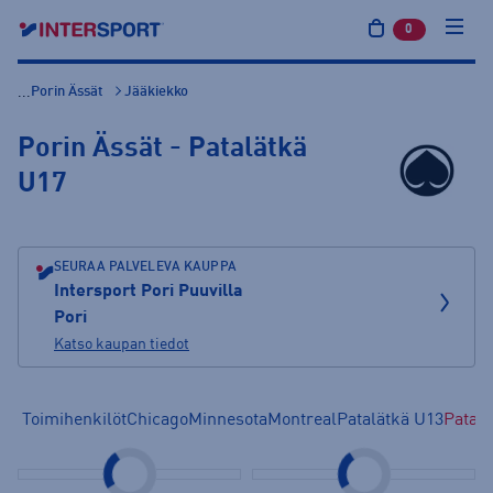
0
tuotetta osto
Porin Ässät
Jääkiekko
...
Porin Ässät - Patalätkä
U17
SEURAA PALVELEVA KAUPPA
Intersport Pori Puuvilla
Pori
Katso kaupan tiedot
Toimihenkilöt
Chicago
Minnesota
Montreal
Patalätkä U13
Patalä