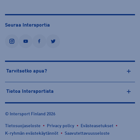
Seuraa Intersportia
instagram
youtube
facebook
twitter
Tarvitsetko apua?
Tietoa Intersportista
© Intersport Finland 2026
Tietosuojaseloste
Privacy policy
Evästeasetukset
K-ryhmän evästekäytännöt
Saavutettavuusseloste