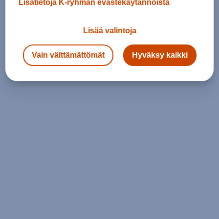
Lisätietoja K-ryhmän evästekäytännöistä
Lisää valintoja
Vain välttämättömät
Hyväksy kaikki