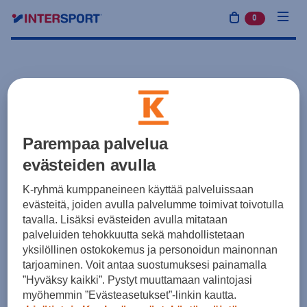
0
tuotetta osto
Parempaa palvelua
evästeiden avulla
K-ryhmä kumppaneineen käyttää palveluissaan
evästeitä, joiden avulla palvelumme toimivat toivotulla
tavalla. Lisäksi evästeiden avulla mitataan
palveluiden tehokkuutta sekä mahdollistetaan
yksilöllinen ostokokemus ja personoidun mainonnan
tarjoaminen. Voit antaa suostumuksesi painamalla
”Hyväksy kaikki”. Pystyt muuttamaan valintojasi
myöhemmin ”Evästeasetukset”-linkin kautta.