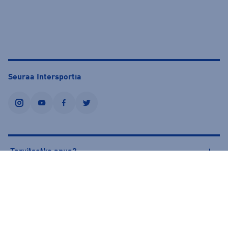
Seuraa Intersportia
instagram
youtube
facebook
twitter
Tarvitsetko apua?
Tietoa Intersportista
© Intersport Finland 2026