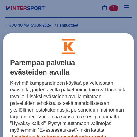
0
tuotetta osto
KUOPIO MARATON 2026
Fanituotteet
...
KUOPIO MARATON 2026 -
MIESTEN PAIDAT
Parempaa palvelua
evästeiden avulla
SEURAA PALVELEVA KAUPPA
Intersport Kuopio
K-ryhmä kumppaneineen käyttää palveluissaan
Kuopio
evästeitä, joiden avulla palvelumme toimivat toivotulla
Katso kaupan tiedot
tavalla. Lisäksi evästeiden avulla mitataan
palveluiden tehokkuutta sekä mahdollistetaan
yksilöllinen ostokokemus ja personoidun mainonnan
tarjoaminen. Voit antaa suostumuksesi painamalla
MIESTEN PAIDAT
NAISTEN PAIDAT
”Hyväksy kaikki”. Pystyt muuttamaan valintojasi
myöhemmin ”Evästeasetukset”-linkin kautta.
Lisätietoja K-ryhmän evästekäytännöistä