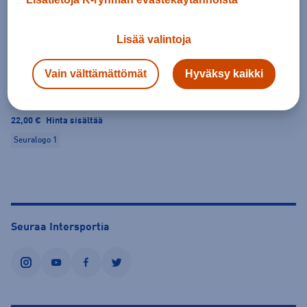
Craft
Squad Jersey Solid S/S M
Craft
Squad Jersey Solid S/S M
22,00 €
Hinta sisältää
22,00 €
Hinta sisältää
Lisää valintoja
Seuralogo 1
Seuralogo 1
Vain välttämättömät
Hyväksy kaikki
Craft
Squad Jersey Solid S/S M
22,00 €
Hinta sisältää
Seuralogo 1
Seuraa Intersportia
instagram
youtube
facebook
twitter