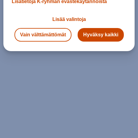
Lisätietoja K-ryhmän evästekäytännöistä
Lisää valintoja
Vain välttämättömät
Hyväksy kaikki