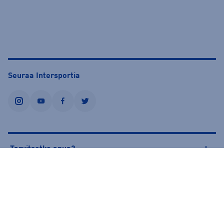
Seuraa Intersportia
instagram
youtube
facebook
twitter
Tarvitsetko apua?
Tietoa Intersportista
© Intersport Finland 2026