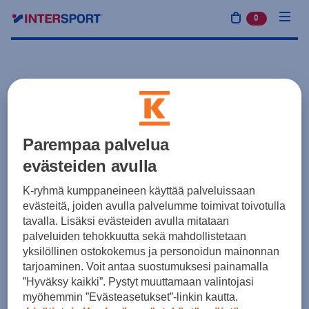
0
tuotetta osto
Parempaa palvelua
evästeiden avulla
K-ryhmä kumppaneineen käyttää palveluissaan
evästeitä, joiden avulla palvelumme toimivat toivotulla
tavalla. Lisäksi evästeiden avulla mitataan
palveluiden tehokkuutta sekä mahdollistetaan
yksilöllinen ostokokemus ja personoidun mainonnan
tarjoaminen. Voit antaa suostumuksesi painamalla
”Hyväksy kaikki”. Pystyt muuttamaan valintojasi
myöhemmin ”Evästeasetukset”-linkin kautta.