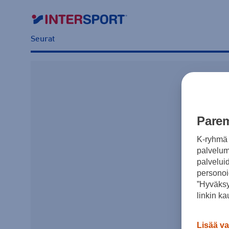
Seurat
Parem
K-ryhmä 
palvelumm
palvelui
personoi
”Hyväksy
linkin ka
Lisää va