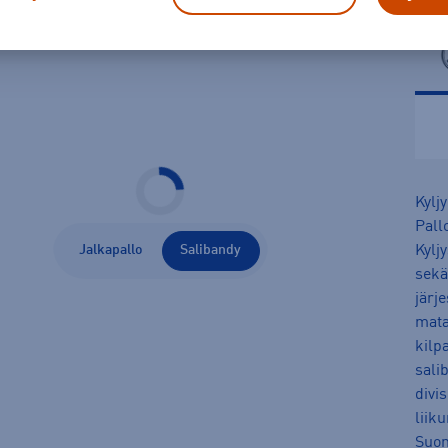
Kyljy
Pall
Jalkapallo
Salibandy
Kylj
sekä
järje
mata
kilp
sali
divi
liik
Suom