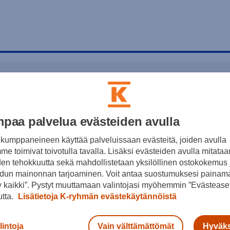
paa palvelua evästeiden avulla
kumppaneineen käyttää palveluissaan evästeitä, joiden avulla
e toimivat toivotulla tavalla. Lisäksi evästeiden avulla mitataa
den tehokkuutta sekä mahdollistetaan yksilöllinen ostokokemus 
dun mainonnan tarjoaminen. Voit antaa suostumuksesi painama
 kaikki”. Pystyt muuttamaan valintojasi myöhemmin ”Evästeaset
utta.
Lisätietoja K-ryhmän evästekäytännöistä
lintoja
Vain välttämättömät
Hyväks