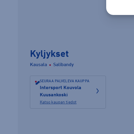
Kyljykset
Kausala
Salibandy
SEURAA PALVELEVA KAUPPA
Intersport Kouvola
Kuusankoski
Katso kaupan tiedot