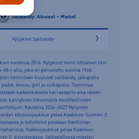
Salibandy: Aikuiset – Miehet
Kyljykset Salibandy
kset vuodesta 2016. Kyljykset toimii iittiläisen Iitin
o-68:n alla, joka on perustettu vuonna 1968.
ysten toimintaan kuuluvat salibandy, jalkapallo
 padel, tennis, golf ja sulkapallo. Toimintaa
stetään kaikenikäisille harrastajille aina lasten
lan kynnyksen liikunnasta tavoitteelliseen
aurheiluun. Kaudella 2026–2027 Kyljysten
bandyn edustusjoukkue pelaa Kaakkois-Suomen 2.
sioonassa ja kotiottelut pelataan Ravilinnan
untahallissa. Kakkosjoukkue pelaa Kaakkois-
en 5. divisioonassa. Jalkapallossa miesten