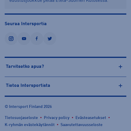
edustusjoukkue pelaa Etelä-Suomen Kutosessa.
Seuraa Intersportia
instagram
youtube
facebook
twitter
Tarvitsetko apua?
Tietoa Intersportista
© Intersport Finland 2026
Tietosuojaseloste
Privacy policy
Evästeasetukset
K-ryhmän evästekäytännöt
Saavutettavuusseloste