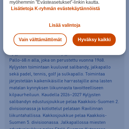
myöhemmin ”Evästeasetukset”-linkin kautta.
Lisätietoja K-ryhmän evästekäytännöistä
Jalkapallo: Aikuiset – Miehet
Lisää valintoja
Kyljykset Jalkapallo
Vain välttämättömät
Hyväksy kaikki
Kyljykset vuodesta 2016. Kyljykset toimii iittiläisen Iitin
Pallo-68:n alla, joka on perustettu vuonna 1968.
Kyljysten toimintaan kuuluvat salibandy, jalkapallo
sekä padel, tennis, golf ja sulkapallo. Toimintaa
järjestetään kaikenikäisille harrastajille aina lasten
matalan kynnyksen liikunnasta tavoitteelliseen
kilpaurheiluun. Kaudella 2026–2027 Kyljysten
salibandyn edustusjoukkue pelaa Kaakkois-Suomen 2.
divisioonassa ja kotiottelut pelataan Ravilinnan
liikuntahallissa. Kakkosjoukkue pelaa Kaakkois-
Suomen 5. divisioonassa. Jalkapallossa miesten