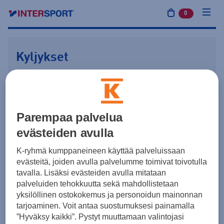
0
tuotetta osto
Kyljykset
Kausala
Jalkapallo
Parempaa palvelua
SEURAA PALVELEVA KAUPPA
evästeiden avulla
Intersport Kouvola
Kuusankoski
K-ryhmä kumppaneineen käyttää palveluissaan
Katso kaupan tiedot
evästeitä, joiden avulla palvelumme toimivat toivotulla
tavalla. Lisäksi evästeiden avulla mitataan
palveluiden tehokkuutta sekä mahdollistetaan
yksilöllinen ostokokemus ja personoidun mainonnan
Jalkapallo
Salibandy
tarjoaminen. Voit antaa suostumuksesi painamalla
”Hyväksy kaikki”. Pystyt muuttamaan valintojasi