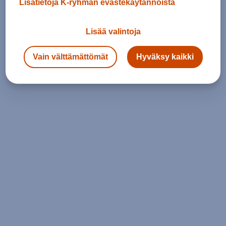
Lisätietoja K-ryhmän evästekäytännöistä
Lisää valintoja
Vain välttämättömät
Hyväksy kaikki