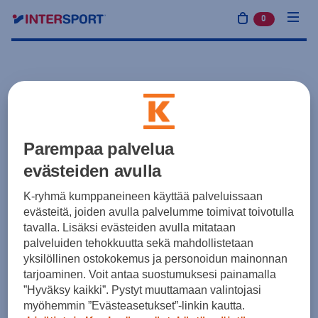
0
tuotetta osto
Parempaa palvelua
evästeiden avulla
K-ryhmä kumppaneineen käyttää palveluissaan
evästeitä, joiden avulla palvelumme toimivat toivotulla
tavalla. Lisäksi evästeiden avulla mitataan
palveluiden tehokkuutta sekä mahdollistetaan
yksilöllinen ostokokemus ja personoidun mainonnan
tarjoaminen. Voit antaa suostumuksesi painamalla
”Hyväksy kaikki”. Pystyt muuttamaan valintojasi
myöhemmin ”Evästeasetukset”-linkin kautta.