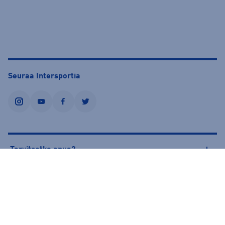
Seuraa Intersportia
instagram
youtube
facebook
twitter
Tarvitsetko apua?
Tietoa Intersportista
© Intersport Finland 2026