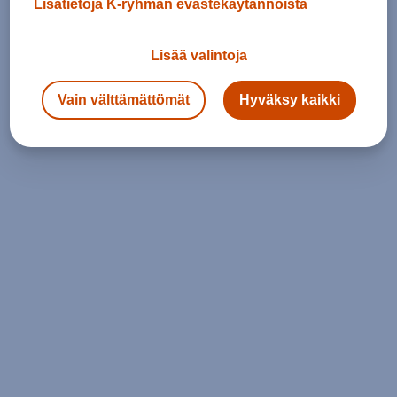
Lisätietoja K-ryhmän evästekäytännöistä
Lisää valintoja
Vain välttämättömät
Hyväksy kaikki