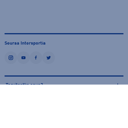
Seuraa Intersportia
instagram
youtube
facebook
twitter
Tarvitsetko apua?
Tietoa Intersportista
© Intersport Finland 2026