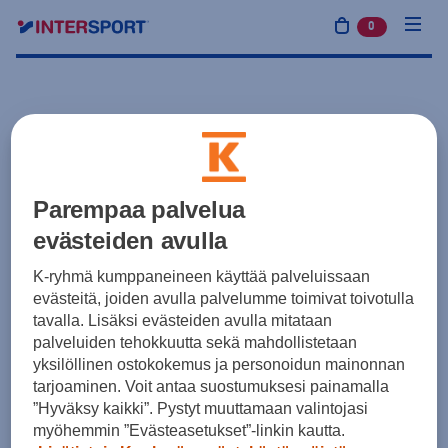
0
tuotetta osto
Parempaa palvelua
evästeiden avulla
K-ryhmä kumppaneineen käyttää palveluissaan
evästeitä, joiden avulla palvelumme toimivat toivotulla
tavalla. Lisäksi evästeiden avulla mitataan
palveluiden tehokkuutta sekä mahdollistetaan
yksilöllinen ostokokemus ja personoidun mainonnan
tarjoaminen. Voit antaa suostumuksesi painamalla
”Hyväksy kaikki”. Pystyt muuttamaan valintojasi
myöhemmin ”Evästeasetukset”-linkin kautta.