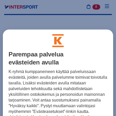
0
tuotetta osto
Parempaa palvelua
evästeiden avulla
K-ryhmä kumppaneineen käyttää palveluissaan
evästeitä, joiden avulla palvelumme toimivat toivotulla
tavalla. Lisäksi evästeiden avulla mitataan
palveluiden tehokkuutta sekä mahdollistetaan
yksilöllinen ostokokemus ja personoidun mainonnan
tarjoaminen. Voit antaa suostumuksesi painamalla
”Hyväksy kaikki”. Pystyt muuttamaan valintojasi
myöhemmin ”Evästeasetukset”-linkin kautta.