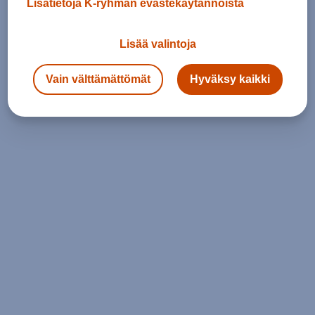
Lisätietoja K-ryhmän evästekäytännöistä
Lisää valintoja
Vain välttämättömät
Hyväksy kaikki