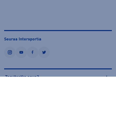
Seuraa Intersportia
instagram
youtube
facebook
twitter
Tarvitsetko apua?
Tietoa Intersportista
© Intersport Finland 2026