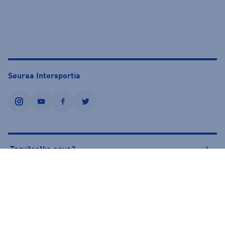
Seuraa Intersportia
instagram
youtube
facebook
twitter
Tarvitsetko apua?
Tietoa Intersportista
© Intersport Finland 2026