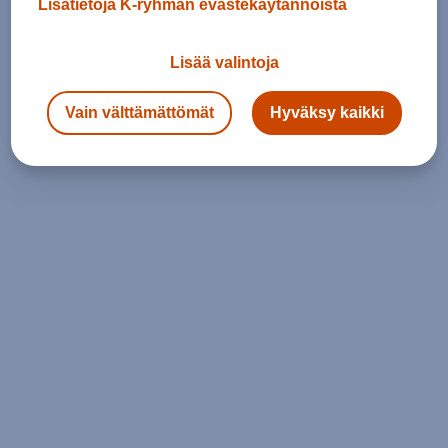
Lisätietoja K-ryhmän evästekäytännöistä
Lisää valintoja
Vain välttämättömät
Hyväksy kaikki