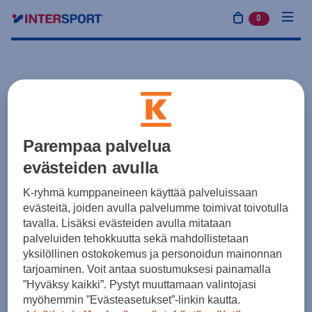
0
tuotetta osto
Parempaa palvelua
evästeiden avulla
K-ryhmä kumppaneineen käyttää palveluissaan
evästeitä, joiden avulla palvelumme toimivat toivotulla
tavalla. Lisäksi evästeiden avulla mitataan
palveluiden tehokkuutta sekä mahdollistetaan
yksilöllinen ostokokemus ja personoidun mainonnan
tarjoaminen. Voit antaa suostumuksesi painamalla
”Hyväksy kaikki”. Pystyt muuttamaan valintojasi
myöhemmin ”Evästeasetukset”-linkin kautta.