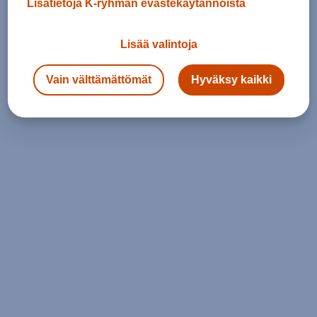
Lisätietoja K-ryhmän evästekäytännöistä
Lisää valintoja
Vain välttämättömät
Hyväksy kaikki