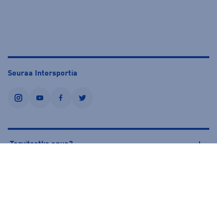
Seuraa Intersportia
instagram
youtube
facebook
twitter
Tarvitsetko apua?
Tietoa Intersportista
© Intersport Finland 2026