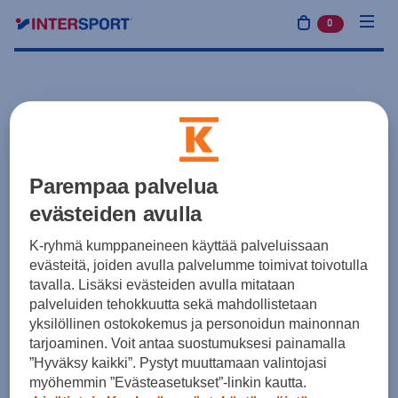
0
tuotetta osto
Parempaa palvelua
evästeiden avulla
K-ryhmä kumppaneineen käyttää palveluissaan
evästeitä, joiden avulla palvelumme toimivat toivotulla
tavalla. Lisäksi evästeiden avulla mitataan
palveluiden tehokkuutta sekä mahdollistetaan
yksilöllinen ostokokemus ja personoidun mainonnan
tarjoaminen. Voit antaa suostumuksesi painamalla
”Hyväksy kaikki”. Pystyt muuttamaan valintojasi
myöhemmin ”Evästeasetukset”-linkin kautta.