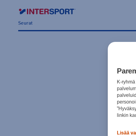
Seurat
Parem
K-ryhmä 
palvelumm
palvelui
personoi
”Hyväksy
linkin ka
Lisää va