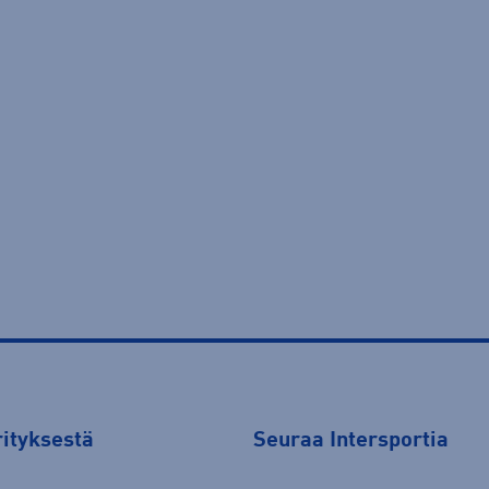
rityksestä
Seuraa Intersportia