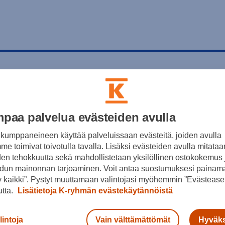
paa palvelua evästeiden avulla
kumppaneineen käyttää palveluissaan evästeitä, joiden avulla
e toimivat toivotulla tavalla. Lisäksi evästeiden avulla mitataa
den tehokkuutta sekä mahdollistetaan yksilöllinen ostokokemus 
dun mainonnan tarjoaminen. Voit antaa suostumuksesi painama
 kaikki”. Pystyt muuttamaan valintojasi myöhemmin ”Evästeaset
utta.
Lisätietoja K-ryhmän evästekäytännöistä
lintoja
Vain välttämättömät
Hyväks