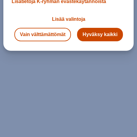
Lisätietoja K-ryhmän evästekäytännöistä
Lisää valintoja
Vain välttämättömät
Hyväksy kaikki