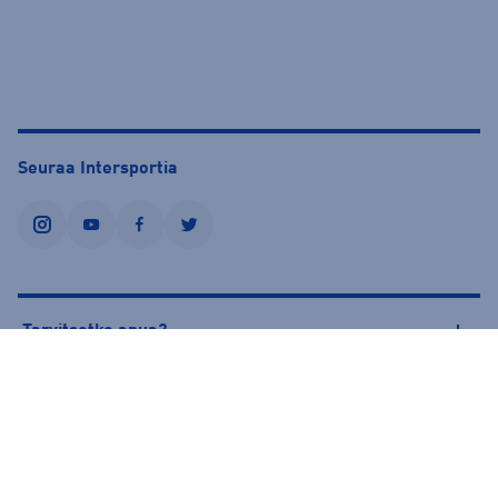
Seuraa Intersportia
instagram
youtube
facebook
twitter
Tarvitsetko apua?
Tietoa Intersportista
© Intersport Finland 2026