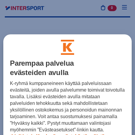
0
tuotetta osto
Parempaa palvelua
evästeiden avulla
K-ryhmä kumppaneineen käyttää palveluissaan
evästeitä, joiden avulla palvelumme toimivat toivotulla
tavalla. Lisäksi evästeiden avulla mitataan
palveluiden tehokkuutta sekä mahdollistetaan
yksilöllinen ostokokemus ja personoidun mainonnan
tarjoaminen. Voit antaa suostumuksesi painamalla
”Hyväksy kaikki”. Pystyt muuttamaan valintojasi
myöhemmin ”Evästeasetukset”-linkin kautta.