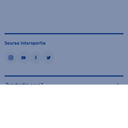
Seuraa Intersportia
instagram
youtube
facebook
twitter
Tarvitsetko apua?
Tietoa Intersportista
© Intersport Finland 2026