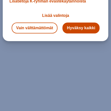
Lisätietoja K-ryhmän evästekäytännöistä
Lisää valintoja
Vain välttämättömät
Hyväksy kaikki