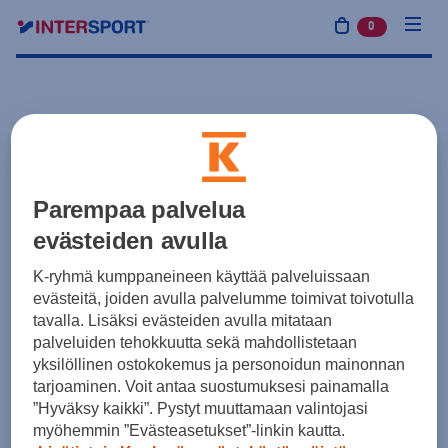
0
tuotetta osto
Parempaa palvelua
evästeiden avulla
K-ryhmä kumppaneineen käyttää palveluissaan
evästeitä, joiden avulla palvelumme toimivat toivotulla
tavalla. Lisäksi evästeiden avulla mitataan
palveluiden tehokkuutta sekä mahdollistetaan
yksilöllinen ostokokemus ja personoidun mainonnan
tarjoaminen. Voit antaa suostumuksesi painamalla
”Hyväksy kaikki”. Pystyt muuttamaan valintojasi
myöhemmin ”Evästeasetukset”-linkin kautta.