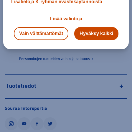
Lisätietoja K-ryhmän evästekäytännöistä
Lisää valintoja
25,50 €
Valitse ensin koko
Vain välttämättömät
Hyväksy kaikki
Tilaus- ja toimituskulut
Personoitujen tuotteiden vaihto ja palautus
Tuotetiedot
Seuraa Intersportia
instagram
youtube
facebook
twitter