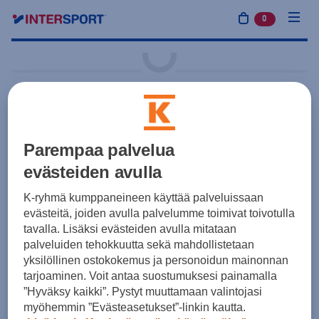
0
tuotetta osto
Edustus
adidas
Entrada26 T-Shirt
Parempaa palvelua
25,50 €
Musta
evästeiden avulla
Hinta sisältää painatukset:
K-ryhmä kumppaneineen käyttää palveluissaan
Seuralogo
3,50 €
ARVO
evästeitä, joiden avulla palvelumme toimivat toivotulla
tavalla. Lisäksi evästeiden avulla mitataan
Tuotteen hinta ennen painatuksia 22,00 €
palveluiden tehokkuutta sekä mahdollistetaan
yksilöllinen ostokokemus ja personoidun mainonnan
Yksilötilaus
Joukkuetilaus
tarjoaminen. Voit antaa suostumuksesi painamalla
”Hyväksy kaikki”. Pystyt muuttamaan valintojasi
Koot
myöhemmin ”Evästeasetukset”-linkin kautta.