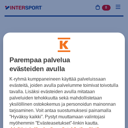
0
tuotetta osto
Parempaa palvelua
evästeiden avulla
K-ryhmä kumppaneineen käyttää palveluissaan
evästeitä, joiden avulla palvelumme toimivat toivotulla
tavalla. Lisäksi evästeiden avulla mitataan
palveluiden tehokkuutta sekä mahdollistetaan
yksilöllinen ostokokemus ja personoidun mainonnan
tarjoaminen. Voit antaa suostumuksesi painamalla
”Hyväksy kaikki”. Pystyt muuttamaan valintojasi
myöhemmin ”Evästeasetukset”-linkin kautta.