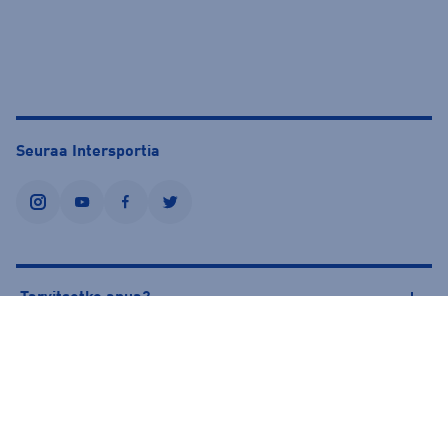
Seuraa Intersportia
instagram
youtube
facebook
twitter
Tarvitsetko apua?
Tietoa Intersportista
© Intersport Finland 2026