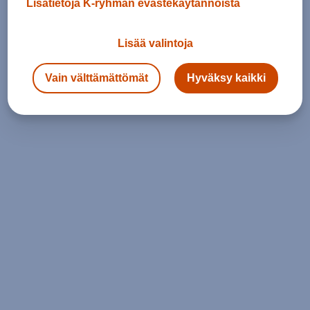
Lisätietoja K-ryhmän evästekäytännöistä
Lisää valintoja
Vain välttämättömät
Hyväksy kaikki