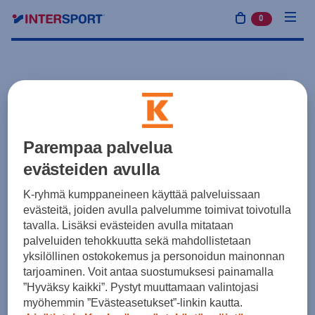
0
tuotetta osto
Parempaa palvelua
evästeiden avulla
K-ryhmä kumppaneineen käyttää palveluissaan
evästeitä, joiden avulla palvelumme toimivat toivotulla
tavalla. Lisäksi evästeiden avulla mitataan
palveluiden tehokkuutta sekä mahdollistetaan
yksilöllinen ostokokemus ja personoidun mainonnan
tarjoaminen. Voit antaa suostumuksesi painamalla
”Hyväksy kaikki”. Pystyt muuttamaan valintojasi
myöhemmin ”Evästeasetukset”-linkin kautta.