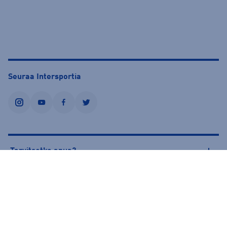
Seuraa Intersportia
instagram
youtube
facebook
twitter
Tarvitsetko apua?
Tietoa Intersportista
© Intersport Finland 2026