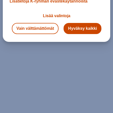
Lisätietoja K-ryhmän evästekäytännöistä
Lisää valintoja
Vain välttämättömät
Hyväksy kaikki