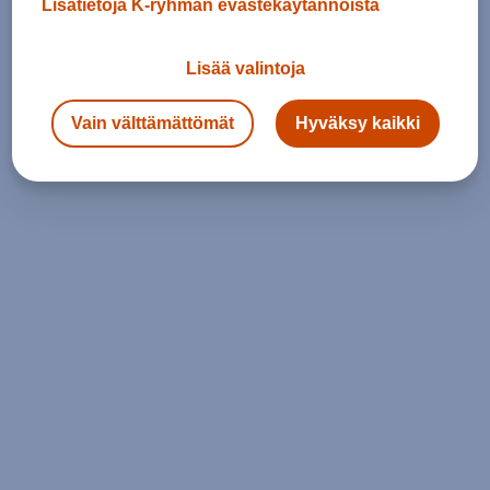
Lisätietoja K-ryhmän evästekäytännöistä
Lisää valintoja
Vain välttämättömät
Hyväksy kaikki