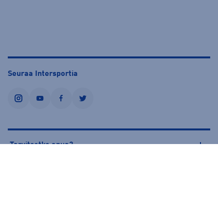
Seuraa Intersportia
instagram
youtube
facebook
twitter
Tarvitsetko apua?
Tietoa Intersportista
© Intersport Finland 2026