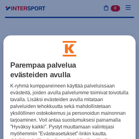
0
tuotetta osto
Parempaa palvelua
evästeiden avulla
K-ryhmä kumppaneineen käyttää palveluissaan
evästeitä, joiden avulla palvelumme toimivat toivotulla
tavalla. Lisäksi evästeiden avulla mitataan
palveluiden tehokkuutta sekä mahdollistetaan
yksilöllinen ostokokemus ja personoidun mainonnan
tarjoaminen. Voit antaa suostumuksesi painamalla
”Hyväksy kaikki”. Pystyt muuttamaan valintojasi
myöhemmin ”Evästeasetukset”-linkin kautta.