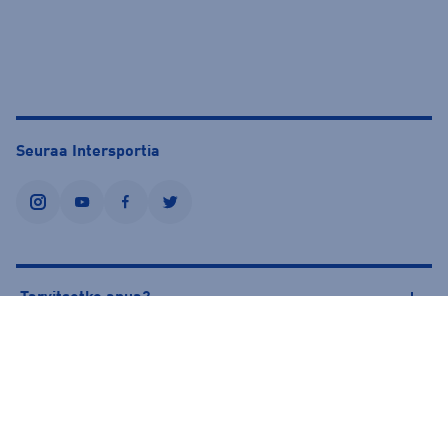
Seuraa Intersportia
instagram
youtube
facebook
twitter
Tarvitsetko apua?
Tietoa Intersportista
© Intersport Finland 2026