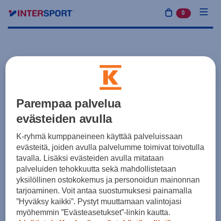
0
tuotetta osto
Parempaa palvelua
evästeiden avulla
K-ryhmä kumppaneineen käyttää palveluissaan
evästeitä, joiden avulla palvelumme toimivat toivotulla
tavalla. Lisäksi evästeiden avulla mitataan
palveluiden tehokkuutta sekä mahdollistetaan
yksilöllinen ostokokemus ja personoidun mainonnan
tarjoaminen. Voit antaa suostumuksesi painamalla
”Hyväksy kaikki”. Pystyt muuttamaan valintojasi
myöhemmin ”Evästeasetukset”-linkin kautta.