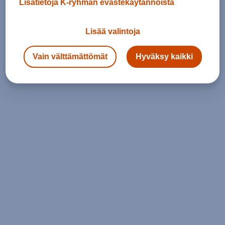
Lisätietoja K-ryhmän evästekäytännöistä
Lisää valintoja
Vain välttämättömät
Hyväksy kaikki