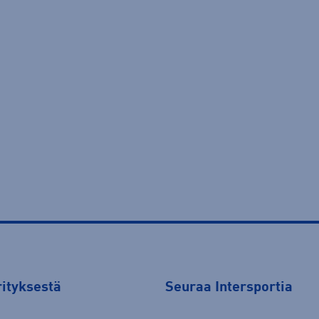
rityksestä
Seuraa Intersportia