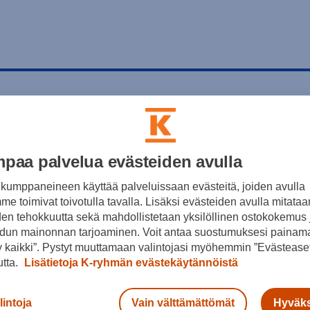
paa palvelua evästeiden avulla
kumppaneineen käyttää palveluissaan evästeitä, joiden avulla
e toimivat toivotulla tavalla. Lisäksi evästeiden avulla mitataa
den tehokkuutta sekä mahdollistetaan yksilöllinen ostokokemus 
dun mainonnan tarjoaminen. Voit antaa suostumuksesi painama
 kaikki”. Pystyt muuttamaan valintojasi myöhemmin ”Evästeaset
utta.
Lisätietoja K-ryhmän evästekäytännöistä
lintoja
Vain välttämättömät
Hyväks