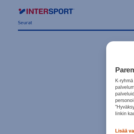
Seurat
Parem
K-ryhmä 
palvelumm
palvelui
personoi
”Hyväksy
linkin ka
Lisää va