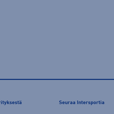
rityksestä
Seuraa Intersportia