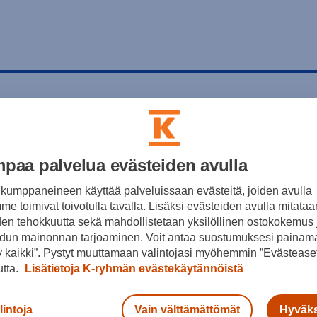
paa palvelua evästeiden avulla
kumppaneineen käyttää palveluissaan evästeitä, joiden avulla
e toimivat toivotulla tavalla. Lisäksi evästeiden avulla mitataa
den tehokkuutta sekä mahdollistetaan yksilöllinen ostokokemus 
dun mainonnan tarjoaminen. Voit antaa suostumuksesi painama
 kaikki”. Pystyt muuttamaan valintojasi myöhemmin ”Evästeaset
utta.
Lisätietoja K-ryhmän evästekäytännöistä
lintoja
Vain välttämättömät
Hyväks