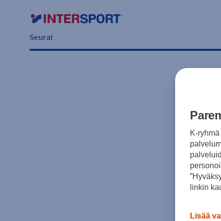
Seurat
Parem
K-ryhmä 
palvelumm
palvelui
personoi
”Hyväksy
linkin ka
Lisää va