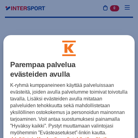
0
tuotetta osto
Parempaa palvelua
evästeiden avulla
K-ryhmä kumppaneineen käyttää palveluissaan
evästeitä, joiden avulla palvelumme toimivat toivotulla
tavalla. Lisäksi evästeiden avulla mitataan
palveluiden tehokkuutta sekä mahdollistetaan
yksilöllinen ostokokemus ja personoidun mainonnan
tarjoaminen. Voit antaa suostumuksesi painamalla
”Hyväksy kaikki”. Pystyt muuttamaan valintojasi
myöhemmin ”Evästeasetukset”-linkin kautta.