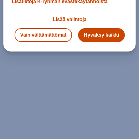
Lisätietoja K-ryhmän evästekäytännöistä
Lisää valintoja
Vain välttämättömät
Hyväksy kaikki