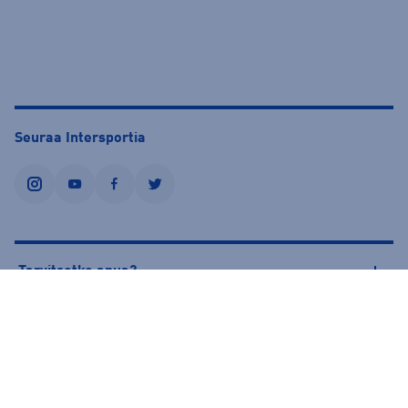
Seuraa Intersportia
instagram
youtube
facebook
twitter
Tarvitsetko apua?
Tietoa Intersportista
© Intersport Finland 2026