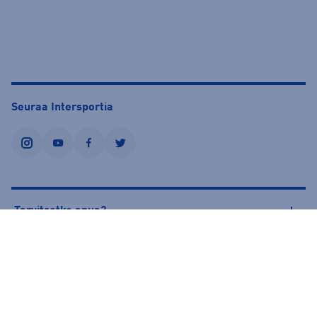
Seuraa Intersportia
instagram
youtube
facebook
twitter
Tarvitsetko apua?
Tietoa Intersportista
© Intersport Finland 2026