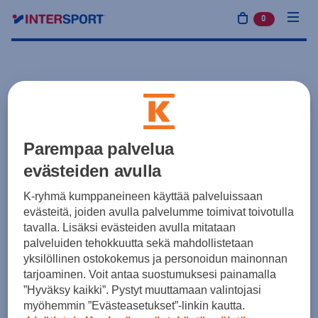
0
tuotetta osto
Parempaa palvelua
evästeiden avulla
K-ryhmä kumppaneineen käyttää palveluissaan
evästeitä, joiden avulla palvelumme toimivat toivotulla
tavalla. Lisäksi evästeiden avulla mitataan
palveluiden tehokkuutta sekä mahdollistetaan
yksilöllinen ostokokemus ja personoidun mainonnan
tarjoaminen. Voit antaa suostumuksesi painamalla
”Hyväksy kaikki”. Pystyt muuttamaan valintojasi
myöhemmin ”Evästeasetukset”-linkin kautta.