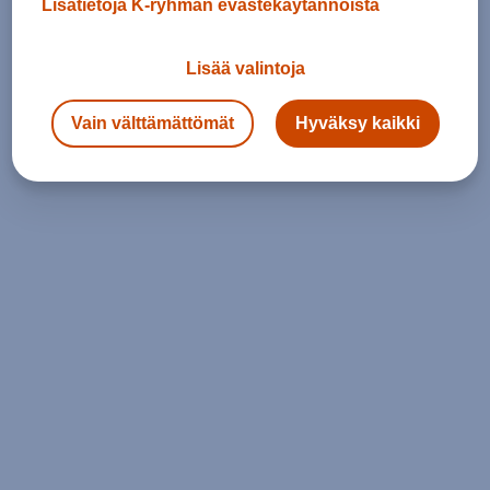
Lisätietoja K-ryhmän evästekäytännöistä
Lisää valintoja
Vain välttämättömät
Hyväksy kaikki