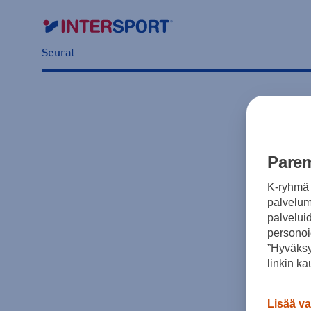
Seurat
Parem
K-ryhmä 
palvelumm
palvelui
personoi
”Hyväksy
linkin ka
Lisää va