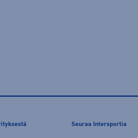
rityksestä
Seuraa Intersportia