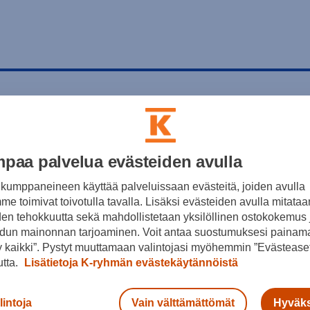
paa palvelua evästeiden avulla
kumppaneineen käyttää palveluissaan evästeitä, joiden avulla
e toimivat toivotulla tavalla. Lisäksi evästeiden avulla mitataa
den tehokkuutta sekä mahdollistetaan yksilöllinen ostokokemus 
dun mainonnan tarjoaminen. Voit antaa suostumuksesi painama
 kaikki”. Pystyt muuttamaan valintojasi myöhemmin ”Evästeaset
utta.
Lisätietoja K-ryhmän evästekäytännöistä
lintoja
Vain välttämättömät
Hyväks