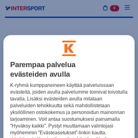
0
tuotetta osto
Parempaa palvelua
evästeiden avulla
K-ryhmä kumppaneineen käyttää palveluissaan
evästeitä, joiden avulla palvelumme toimivat toivotulla
tavalla. Lisäksi evästeiden avulla mitataan
palveluiden tehokkuutta sekä mahdollistetaan
yksilöllinen ostokokemus ja personoidun mainonnan
tarjoaminen. Voit antaa suostumuksesi painamalla
”Hyväksy kaikki”. Pystyt muuttamaan valintojasi
myöhemmin ”Evästeasetukset”-linkin kautta.