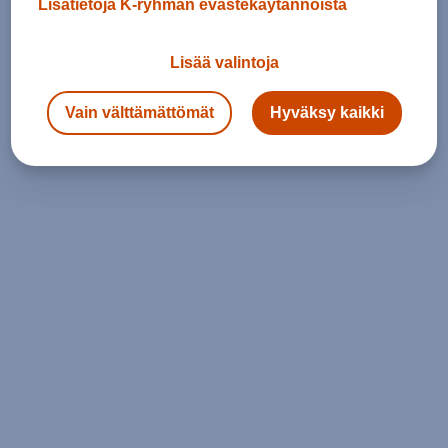
Lisätietoja K-ryhmän evästekäytännöistä
Lisää valintoja
Vain välttämättömät
Hyväksy kaikki