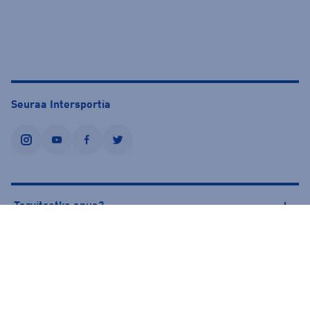
Seuraa Intersportia
instagram
youtube
facebook
twitter
Tarvitsetko apua?
Tietoa Intersportista
© Intersport Finland 2026