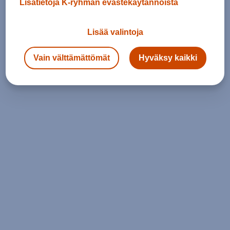
Lisätietoja K-ryhmän evästekäytännöistä
Lisää valintoja
Vain välttämättömät
Hyväksy kaikki