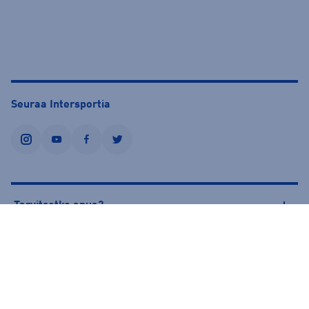
Seuraa Intersportia
instagram
youtube
facebook
twitter
Tarvitsetko apua?
Tietoa Intersportista
© Intersport Finland 2026