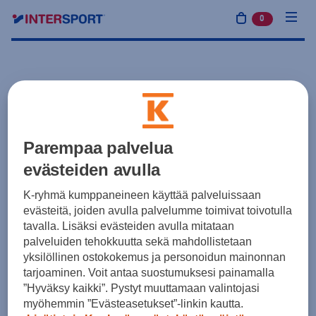
0
tuotetta osto
Parempaa palvelua
evästeiden avulla
K-ryhmä kumppaneineen käyttää palveluissaan
evästeitä, joiden avulla palvelumme toimivat toivotulla
tavalla. Lisäksi evästeiden avulla mitataan
palveluiden tehokkuutta sekä mahdollistetaan
yksilöllinen ostokokemus ja personoidun mainonnan
tarjoaminen. Voit antaa suostumuksesi painamalla
”Hyväksy kaikki”. Pystyt muuttamaan valintojasi
myöhemmin ”Evästeasetukset”-linkin kautta.