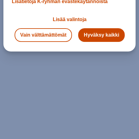
Lisätietoja K-ryhmän evästekäytännöistä
Lisää valintoja
Vain välttämättömät
Hyväksy kaikki