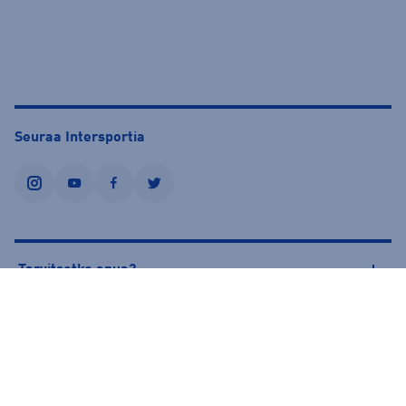
Seuraa Intersportia
instagram
youtube
facebook
twitter
Tarvitsetko apua?
Tietoa Intersportista
© Intersport Finland 2026