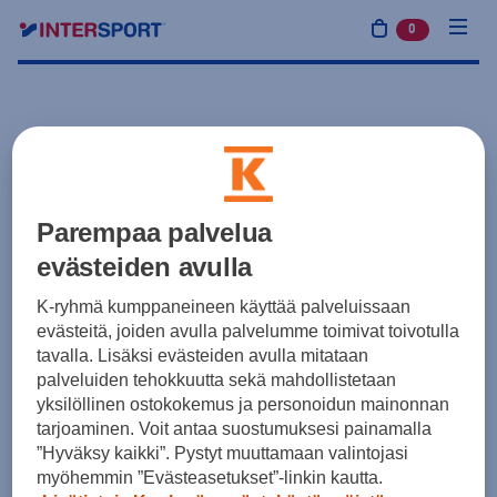
0
tuotetta osto
Parempaa palvelua
evästeiden avulla
K-ryhmä kumppaneineen käyttää palveluissaan
evästeitä, joiden avulla palvelumme toimivat toivotulla
tavalla. Lisäksi evästeiden avulla mitataan
palveluiden tehokkuutta sekä mahdollistetaan
yksilöllinen ostokokemus ja personoidun mainonnan
tarjoaminen. Voit antaa suostumuksesi painamalla
”Hyväksy kaikki”. Pystyt muuttamaan valintojasi
myöhemmin ”Evästeasetukset”-linkin kautta.