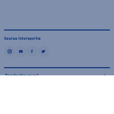
Seuraa Intersportia
instagram
youtube
facebook
twitter
Tarvitsetko apua?
Tietoa Intersportista
© Intersport Finland 2026