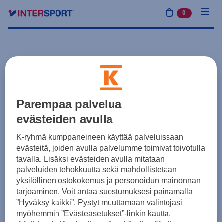
0
tuotetta osto
Parempaa palvelua
evästeiden avulla
K-ryhmä kumppaneineen käyttää palveluissaan
evästeitä, joiden avulla palvelumme toimivat toivotulla
tavalla. Lisäksi evästeiden avulla mitataan
palveluiden tehokkuutta sekä mahdollistetaan
yksilöllinen ostokokemus ja personoidun mainonnan
tarjoaminen. Voit antaa suostumuksesi painamalla
”Hyväksy kaikki”. Pystyt muuttamaan valintojasi
myöhemmin ”Evästeasetukset”-linkin kautta.