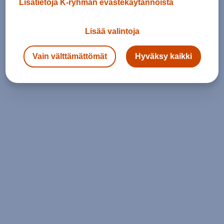
Lisätietoja K-ryhmän evästekäytännöistä
Lisää valintoja
Vain välttämättömät
Hyväksy kaikki