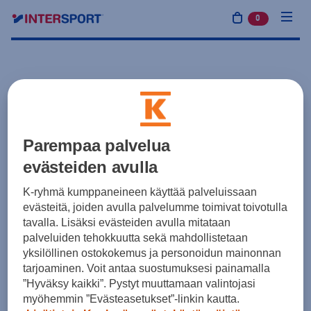
0
tuotetta osto
Parempaa palvelua
evästeiden avulla
K-ryhmä kumppaneineen käyttää palveluissaan
evästeitä, joiden avulla palvelumme toimivat toivotulla
tavalla. Lisäksi evästeiden avulla mitataan
palveluiden tehokkuutta sekä mahdollistetaan
yksilöllinen ostokokemus ja personoidun mainonnan
tarjoaminen. Voit antaa suostumuksesi painamalla
”Hyväksy kaikki”. Pystyt muuttamaan valintojasi
myöhemmin ”Evästeasetukset”-linkin kautta.