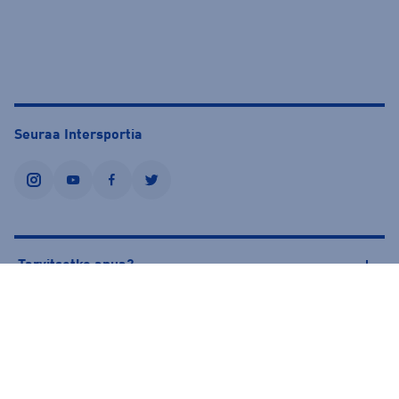
Seuraa Intersportia
instagram
youtube
facebook
twitter
Tarvitsetko apua?
Tietoa Intersportista
© Intersport Finland 2026