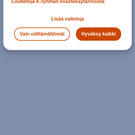
Lisätietoja K-ryhmän evästekäytännöistä
Lisää valintoja
Vain välttämättömät
Hyväksy kaikki