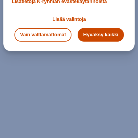
Lisätietoja K-ryhmän evästekäytännöistä
Lisää valintoja
Vain välttämättömät
Hyväksy kaikki