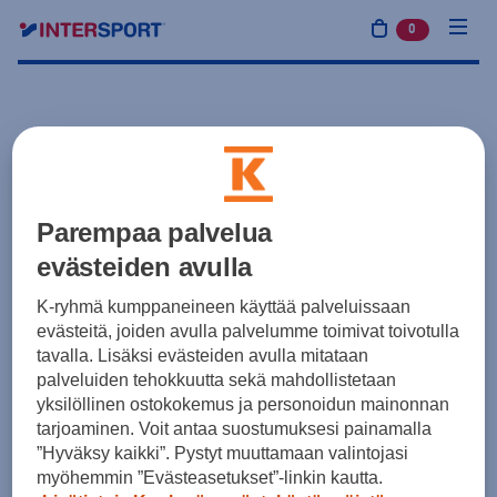
0
tuotetta osto
Parempaa palvelua
evästeiden avulla
K-ryhmä kumppaneineen käyttää palveluissaan
evästeitä, joiden avulla palvelumme toimivat toivotulla
tavalla. Lisäksi evästeiden avulla mitataan
palveluiden tehokkuutta sekä mahdollistetaan
yksilöllinen ostokokemus ja personoidun mainonnan
tarjoaminen. Voit antaa suostumuksesi painamalla
”Hyväksy kaikki”. Pystyt muuttamaan valintojasi
myöhemmin ”Evästeasetukset”-linkin kautta.