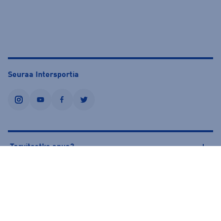
Seuraa Intersportia
instagram
youtube
facebook
twitter
Tarvitsetko apua?
Tietoa Intersportista
© Intersport Finland 2026