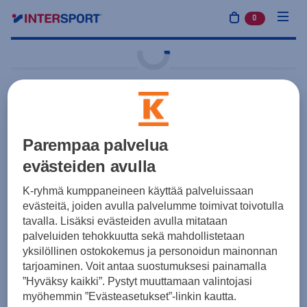
0
tuotetta osto
Harjoitus ja treeni
adidas
Tiro 23 League Neck
Warmer
Parempaa palvelua
evästeiden avulla
23,50 €
Musta
K-ryhmä kumppaneineen käyttää palveluissaan
Yksilötilaus
Joukkuetilaus
evästeitä, joiden avulla palvelumme toimivat toivotulla
tavalla. Lisäksi evästeiden avulla mitataan
palveluiden tehokkuutta sekä mahdollistetaan
Koot
yksilöllinen ostokokemus ja personoidun mainonnan
tarjoaminen. Voit antaa suostumuksesi painamalla
”Hyväksy kaikki”. Pystyt muuttamaan valintojasi
myöhemmin ”Evästeasetukset”-linkin kautta.