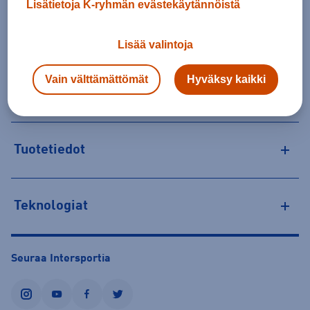
Lisätietoja K-ryhmän evästekäytännöistä
23,50 €
Valitse ensin koko
Lisää valintoja
Tilaus- ja toimituskulut
Vain välttämättömät
Hyväksy kaikki
Personoitujen tuotteiden vaihto ja palautus
Tuotetiedot
Teknologiat
Seuraa Intersportia
instagram
youtube
facebook
twitter