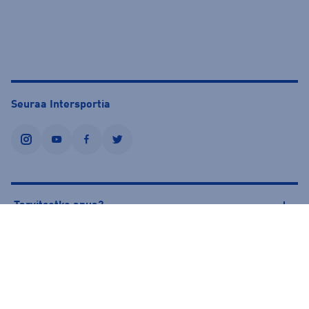
Seuraa Intersportia
instagram
youtube
facebook
twitter
Tarvitsetko apua?
Tietoa Intersportista
© Intersport Finland 2026