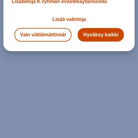
Lisätietoja K-ryhmän evästekäytännöistä
Lisää valintoja
Vain välttämättömät
Hyväksy kaikki