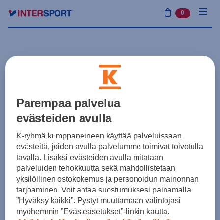
0
tuotetta osto
Parempaa palvelua
evästeiden avulla
K-ryhmä kumppaneineen käyttää palveluissaan
evästeitä, joiden avulla palvelumme toimivat toivotulla
tavalla. Lisäksi evästeiden avulla mitataan
palveluiden tehokkuutta sekä mahdollistetaan
yksilöllinen ostokokemus ja personoidun mainonnan
tarjoaminen. Voit antaa suostumuksesi painamalla
”Hyväksy kaikki”. Pystyt muuttamaan valintojasi
myöhemmin ”Evästeasetukset”-linkin kautta.