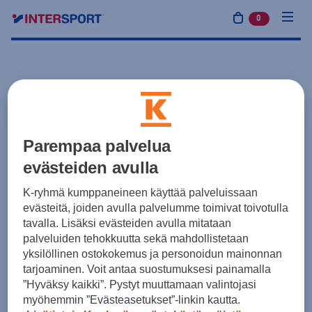
0
tuotetta osto
Parempaa palvelua
evästeiden avulla
K-ryhmä kumppaneineen käyttää palveluissaan
evästeitä, joiden avulla palvelumme toimivat toivotulla
tavalla. Lisäksi evästeiden avulla mitataan
palveluiden tehokkuutta sekä mahdollistetaan
yksilöllinen ostokokemus ja personoidun mainonnan
tarjoaminen. Voit antaa suostumuksesi painamalla
”Hyväksy kaikki”. Pystyt muuttamaan valintojasi
myöhemmin ”Evästeasetukset”-linkin kautta.