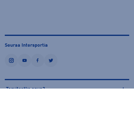
Seuraa Intersportia
instagram
youtube
facebook
twitter
Tarvitsetko apua?
Tietoa Intersportista
© Intersport Finland 2026