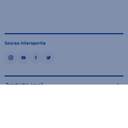
Seuraa Intersportia
instagram
youtube
facebook
twitter
Tarvitsetko apua?
Tietoa Intersportista
© Intersport Finland 2026