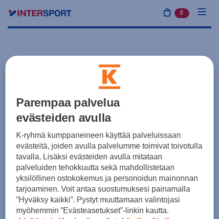
0
tuotetta osto
Parempaa palvelua
evästeiden avulla
K-ryhmä kumppaneineen käyttää palveluissaan
evästeitä, joiden avulla palvelumme toimivat toivotulla
tavalla. Lisäksi evästeiden avulla mitataan
palveluiden tehokkuutta sekä mahdollistetaan
yksilöllinen ostokokemus ja personoidun mainonnan
tarjoaminen. Voit antaa suostumuksesi painamalla
”Hyväksy kaikki”. Pystyt muuttamaan valintojasi
myöhemmin ”Evästeasetukset”-linkin kautta.