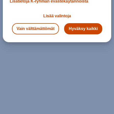
Lisätietoja K-ryhmän evästekäytännöistä
Lisää valintoja
Vain välttämättömät
Hyväksy kaikki