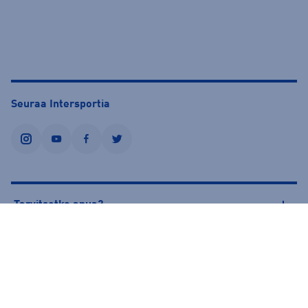
Seuraa Intersportia
instagram
youtube
facebook
twitter
Tarvitsetko apua?
Tietoa Intersportista
© Intersport Finland 2026