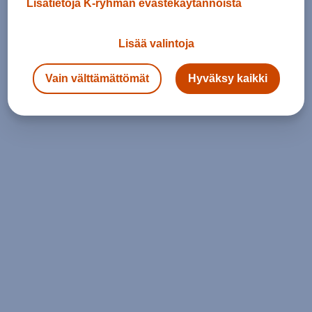
Lisätietoja K-ryhmän evästekäytännöistä
Lisää valintoja
Vain välttämättömät
Hyväksy kaikki