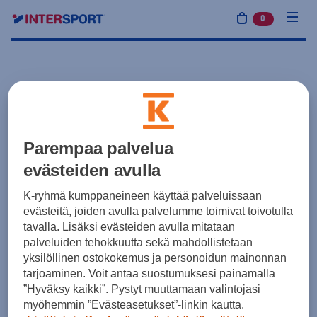
0
tuotetta osto
Parempaa palvelua
evästeiden avulla
K-ryhmä kumppaneineen käyttää palveluissaan
evästeitä, joiden avulla palvelumme toimivat toivotulla
tavalla. Lisäksi evästeiden avulla mitataan
palveluiden tehokkuutta sekä mahdollistetaan
yksilöllinen ostokokemus ja personoidun mainonnan
tarjoaminen. Voit antaa suostumuksesi painamalla
”Hyväksy kaikki”. Pystyt muuttamaan valintojasi
myöhemmin ”Evästeasetukset”-linkin kautta.