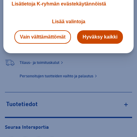
Vapaaehtoiset painatukset
Lisätietoja K-ryhmän evästekäytännöistä
Pieni pelinumero (+ 3,00 €)
Lisää valintoja
Vain välttämättömät
Hyväksy kaikki
4,90 €
Valitse ensin koko
Tilaus- ja toimituskulut
Personoitujen tuotteiden vaihto ja palautus
Tuotetiedot
Seuraa Intersportia