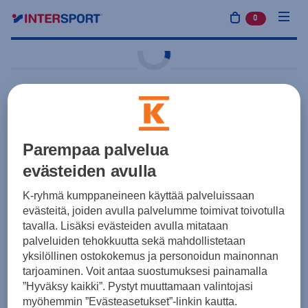
0
tuotetta osto
Harjoitus ja treeni
Intersport
Team
Juomapullo 1L
Parempaa palvelua
evästeiden avulla
4,90 €
Valkoinen
K-ryhmä kumppaneineen käyttää palveluissaan
Yksilötilaus
Joukkuetilaus
evästeitä, joiden avulla palvelumme toimivat toivotulla
tavalla. Lisäksi evästeiden avulla mitataan
palveluiden tehokkuutta sekä mahdollistetaan
Koot
yksilöllinen ostokokemus ja personoidun mainonnan
tarjoaminen. Voit antaa suostumuksesi painamalla
”Hyväksy kaikki”. Pystyt muuttamaan valintojasi
myöhemmin ”Evästeasetukset”-linkin kautta.