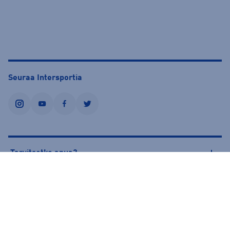
Seuraa Intersportia
instagram
youtube
facebook
twitter
Tarvitsetko apua?
Tietoa Intersportista
© Intersport Finland 2026