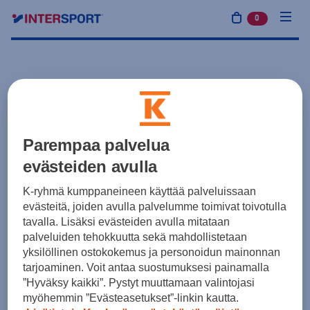
0
tuotetta osto
Parempaa palvelua
evästeiden avulla
K-ryhmä kumppaneineen käyttää palveluissaan
evästeitä, joiden avulla palvelumme toimivat toivotulla
tavalla. Lisäksi evästeiden avulla mitataan
palveluiden tehokkuutta sekä mahdollistetaan
yksilöllinen ostokokemus ja personoidun mainonnan
tarjoaminen. Voit antaa suostumuksesi painamalla
”Hyväksy kaikki”. Pystyt muuttamaan valintojasi
myöhemmin ”Evästeasetukset”-linkin kautta.