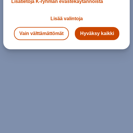
Lisätietoja K-ryhmän evästekäytännöistä
Lisää valintoja
Vain välttämättömät
Hyväksy kaikki