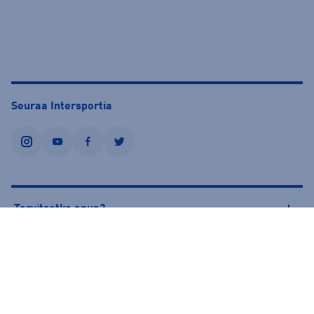
Seuraa Intersportia
instagram
youtube
facebook
twitter
Tarvitsetko apua?
Tietoa Intersportista
© Intersport Finland 2026