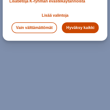
Lisätietoja K-ryhmän evästekäytännöistä
Lisää valintoja
Vain välttämättömät
Hyväksy kaikki