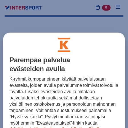
0
tuotetta osto
Parempaa palvelua
evästeiden avulla
K-ryhmä kumppaneineen käyttää palveluissaan
evästeitä, joiden avulla palvelumme toimivat toivotulla
tavalla. Lisäksi evästeiden avulla mitataan
palveluiden tehokkuutta sekä mahdollistetaan
yksilöllinen ostokokemus ja personoidun mainonnan
tarjoaminen. Voit antaa suostumuksesi painamalla
”Hyväksy kaikki”. Pystyt muuttamaan valintojasi
myöhemmin ”Evästeasetukset”-linkin kautta.