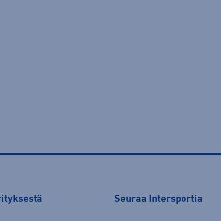
rityksestä
Seuraa Intersportia