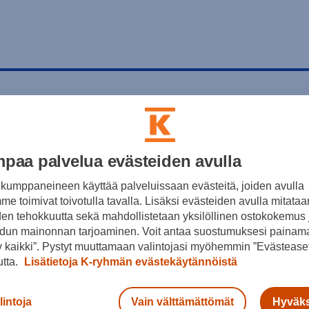
paa palvelua evästeiden avulla
kumppaneineen käyttää palveluissaan evästeitä, joiden avulla
e toimivat toivotulla tavalla. Lisäksi evästeiden avulla mitataa
den tehokkuutta sekä mahdollistetaan yksilöllinen ostokokemus 
dun mainonnan tarjoaminen. Voit antaa suostumuksesi painama
 kaikki”. Pystyt muuttamaan valintojasi myöhemmin ”Evästeaset
utta.
Lisätietoja K-ryhmän evästekäytännöistä
lintoja
Vain välttämättömät
Hyväks