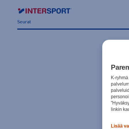
Seurat
Parem
K-ryhmä 
palvelumm
palvelui
personoi
”Hyväksy
linkin ka
Lisää va