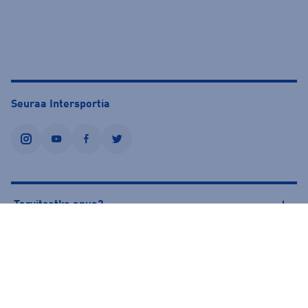
Seuraa Intersportia
instagram
youtube
facebook
twitter
Tarvitsetko apua?
Tietoa Intersportista
© Intersport Finland 2026