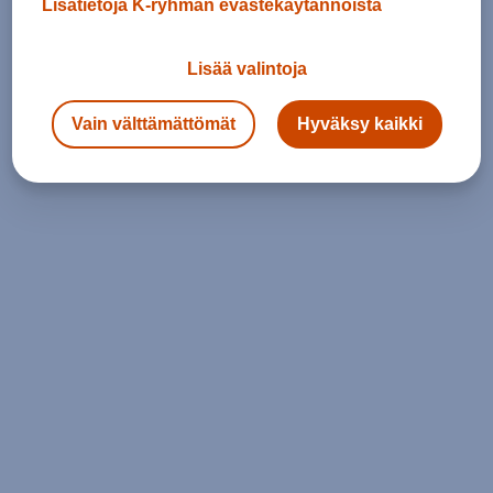
Lisätietoja K-ryhmän evästekäytännöistä
Lisää valintoja
Vain välttämättömät
Hyväksy kaikki