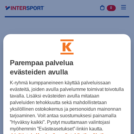
0
tuotetta osto
Parempaa palvelua
evästeiden avulla
K-ryhmä kumppaneineen käyttää palveluissaan
evästeitä, joiden avulla palvelumme toimivat toivotulla
tavalla. Lisäksi evästeiden avulla mitataan
palveluiden tehokkuutta sekä mahdollistetaan
yksilöllinen ostokokemus ja personoidun mainonnan
tarjoaminen. Voit antaa suostumuksesi painamalla
”Hyväksy kaikki”. Pystyt muuttamaan valintojasi
myöhemmin ”Evästeasetukset”-linkin kautta.